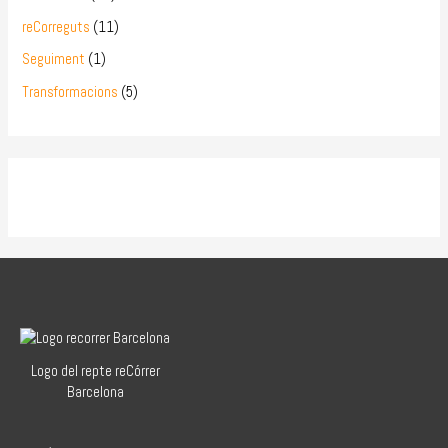
reCorreguts
(11)
Seguiment
(1)
Transformacions
(5)
Logo del repte reCórrer
Barcelona