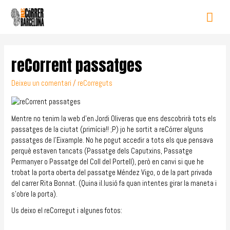
reCorrent passatges
Deixeu un comentari
/
reCorreguts
Mentre no tenim la web d’en Jordi Oliveras que ens descobrirà tots els
passatges de la ciutat (primícia!! ;P) jo he sortit a reCórrer alguns
passatges de l’Eixample. No he pogut accedir a tots els que pensava
perquè estaven tancats (Passatge dels Caputxins, Passatge
Permanyer o Passatge del Coll del Portell), però en canvi si que he
trobat la porta oberta del passatge Méndez Vigo, o de la part privada
del carrer Rita Bonnat. (Quina il.lusió fa quan intentes girar la maneta i
s’obre la porta).
Us deixo el reCorregut i algunes fotos: