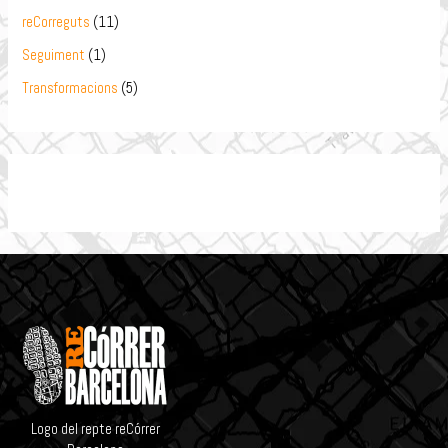
reCorreguts
(11)
Seguiment
(1)
Transformacions
(5)
Logo del repte reCórrer