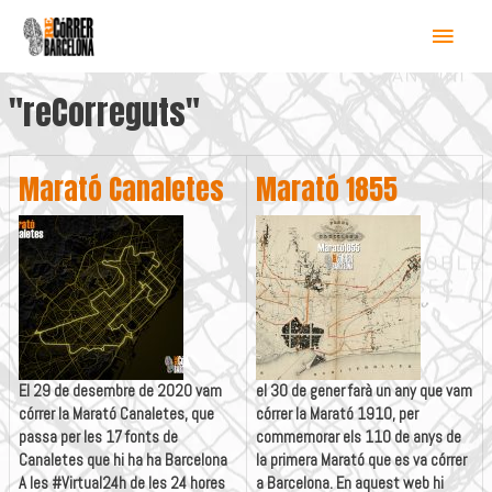
Menú
princ
"reCorreguts"
princ
Marató Canaletes
Marató 1855
El 29 de desembre de 2020 vam
el 30 de gener farà un any que vam
córrer la Marató Canaletes, que
córrer la Marató 1910, per
passa per les 17 fonts de
commemorar els 110 de anys de
Canaletes que hi ha ha Barcelona
la primera Marató que es va córrer
A les #Virtual24h de les 24 hores
a Barcelona. En aquest web hi