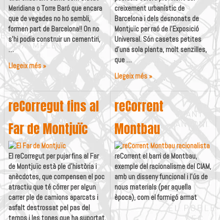
Meridiana o Torre Baró que encara
creixement urbanístic de
que de vegades no ho sembli,
Barcelona i dels desnonats de
formen part de Barcelona!! On no
Montjuïc per raó de l’Exposició
s’hi podia construir un cementiri,
Universal. Són casetes petites
…
d’una sola planta, molt senzilles,
que …
Ciutat
Llegeix més »
Meridiana
reCorrent
Llegeix més »
i
les
Torre
Cases
reCorregut fins al
reCorrent
Baró
Barates
també
de
Far de Montjuïc
Montbau
són
Can
Barcelona
Peguera
El reCorregut per pujar fins al Far
reCorrent el barri de Montbau,
de Montjuïc està ple d’història i
exemple del racionalisme del CIAM,
anècdotes, que compensen el poc
amb un disseny funcional i l’ús de
atractiu que té córrer per algun
nous materials (per aquella
carrer ple de camions aparcats i
època), com el formigó armat
asfalt destrossat pel pas del
temps i les tones que ha suportat.