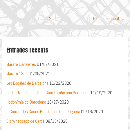
Andreu
#1
Navegació
1
2
Pàgina següent
→
d'entrades
Entrades recents
Marató Canaletes
01/07/2021
Marató 1855
01/05/2021
Les Escales de Barcelona
11/22/2020
Ciutat Meridiana i Torre Baró també són Barcelona
11/19/2020
Hodonímia de Barcelona
10/27/2020
reCorrent les Cases Barates de Can Peguera
09/16/2020
Els Whatsapp de Cerdà
08/13/2020