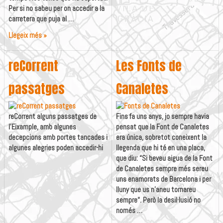
Per si no sabeu per on accedir a la
carretera que puja al …
reCorregut
Llegeix més »
fins
al
reCorrent
Les Fonts de
Far
de
passatges
Canaletes
Montjuïc
reCorrent alguns passatges de
Fins fa uns anys, jo sempre havia
l’Eixample, amb algunes
pensat que la Font de Canaletes
decepcions amb portes tancades i
era única, sobretot coneixent la
algunes alegries poden accedir-hi
llegenda que hi té en una placa,
que diu: “Si beveu aigua de la Font
de Canaletes sempre més sereu
uns enamorats de Barcelona i per
lluny que us n’aneu tornareu
sempre“. Però la desil·lusió no
només …