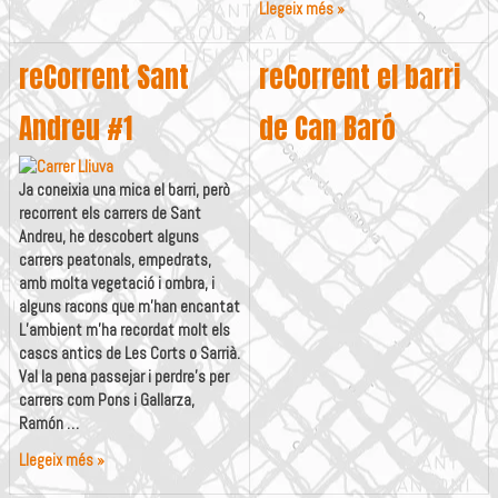
Les
Llegeix més »
Fonts
de
reCorrent Sant
reCorrent el barri
Canaletes
Andreu #1
de Can Baró
Ja coneixia una mica el barri, però
recorrent els carrers de Sant
Andreu, he descobert alguns
carrers peatonals, empedrats,
amb molta vegetació i ombra, i
alguns racons que m’han encantat
L’ambient m’ha recordat molt els
cascs antics de Les Corts o Sarrià.
Val la pena passejar i perdre’s per
carrers com Pons i Gallarza,
Ramón …
reCorrent
Llegeix més »
Sant