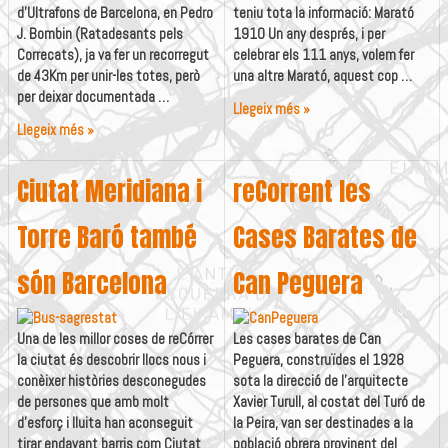
d’Ultrafons de Barcelona, en Pedro
teniu tota la informació: Marató
J. Bombin (Ratadesants pels
1910 Un any després, i per
Correcats), ja va fer un recorregut
celebrar els 111 anys, volem fer
de 43Km per unir-les totes, però
una altre Marató, aquest cop …
per deixar documentada …
Marató
Llegeix més »
Marató
1855
Llegeix més »
Canaletes
Ciutat Meridiana i
reCorrent les
Torre Baró també
Cases Barates de
són Barcelona
Can Peguera
Una de les millor coses de reCórrer
Les cases barates de Can
la ciutat és descobrir llocs nous i
Peguera, construïdes el 1928
conèixer històries desconegudes
sota la direcció de l’arquitecte
de persones que amb molt
Xavier Turull, al costat del Turó de
d’esforç i lluita han aconseguit
la Peira, van ser destinades a la
tirar endavant barris com Ciutat
població obrera provinent del