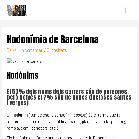
Hodonímia de Barcelona
Deixeu un comentari
/
Curiositats
Hodònims
El 50% dels noms dels carrers són de persones,
però només el 7% són de dones (incloses santes
i verges)
Un
hodònim
(també escrit sense “h”,
odònim
) és el terme que fa
referència al nom d’una via pública (carrer, plaça, avinguda, passeig,
rambla, camí, carretera, etc.)
Els hodònims de Barcelona estan regulats per la Ponència de