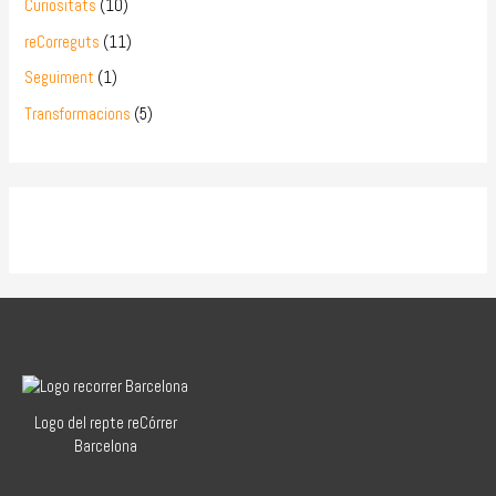
Curiositats
(10)
reCorreguts
(11)
Seguiment
(1)
Transformacions
(5)
Logo del repte reCórrer
Barcelona