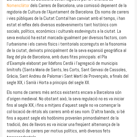
Nomenclàtor
dels Carrers de Barcelona, una comissió depenent de la
regidoria de Cultura de l’Ajuntament de Barcelona. Els noms de carrers
i vies públiques de la Ciutat Comtal han canviat amb el temps, i han
estat el reflex dels diversos esdeveniments tant històrics com
socials, polítics, econòmics i culturals esdevinguts a la ciutat. La
seva evolució ha estat marcada igualment per diversos factors, com
l’urbanisme i els canvis físics i territorials ocorreguts en la fisonomia
de la ciutat, derivats principalment de la seva expansió geogràfica al
llarg del pla de Barcelona, amb dues fites principals: el Pla
d’Eixample elaborat per Ildefons Cerdà i l’agregació de municipis
limítrofs (Santa Maria de Sants, les Corts, Sant Gervasi de Cassoles,
Gràcia, Sant Andreu de Palomar i Sant Martí de Provençals, a finals del
segle XIX, i Sarrià i Horta a principis del segle XX.
Els noms de carrers més antics existents encara a Barcelona són
d’origen medieval. No obstant això, la seva regulació no es va iniciar
fins al segle XIX, i fins a mitjans d’aquest segle no va començar la
col·locació de rètols als carrers amb el seu nom. D’altra banda, si bé
fins a aquest segle els hodònims proveníen primordialment de la
tradició, des de llavors es va iniciar una freqüent alternança de la
nominació de carrers per motius polítics, amb diversos fets