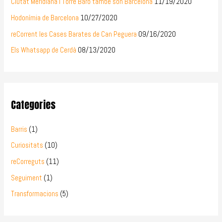
Ciutat Meridiana i Torre Baró també són Barcelona
11/19/2020
Hodonímia de Barcelona
10/27/2020
reCorrent les Cases Barates de Can Peguera
09/16/2020
Els Whatsapp de Cerdà
08/13/2020
Categories
Barris
(1)
Curiositats
(10)
reCorreguts
(11)
Seguiment
(1)
Transformacions
(5)