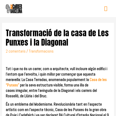
Transformació de la casa de Les
Punxes i la Diagonal
2 comentaris
/
Transformacions
Tot i que no és un carrer, com a arquitecte, vull incloure algún edifici i
l’entorn que l’envolta, i quin millor per començar que aquesta
meravella:
La Casa Terradas, anomenada popularment la
Casa de les
“Punxes”
per la seva estructura visible, forma una illa de
cases irregular, entre l’avinguda de la Diagonal i els carrers del
Rosselló, de Llúria i del Bruc.
És un emblema del Modernisme. Revolucionària tant en l’aspecte
artístic com en l’aspecte tècnic, Casa de les Punxes és la gran obra
de Puig i Cadafalch i va ser declarat Bé Cultural d’Interès Nacional el 9