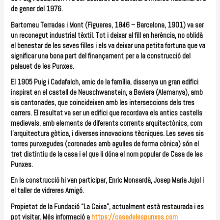
de gener del 1976.
Bartomeu Terradas i Mont (Figueres, 1846 – Barcelona, 1901) va ser
un reconegut industrial tèxtil. Tot i deixar al fill en herència, no oblidà
el benestar de les seves filles i els va deixar una petita fortuna que va
significar una bona part del finançament per a la construcció del
palauet de les Punxes.
El 1905 Puig i Cadafalch, amic de la família, dissenya un gran edifici
inspirat en el castell de Neuschwanstein, a Baviera (Alemanya), amb
sis cantonades, que coincideixen amb les interseccions dels tres
carrers. El resultat va ser un edifici que recordava els antics castells
medievals, amb elements de diferents corrents arquitectònics, com
l’arquitectura gòtica, i diverses innovacions tècniques. Les seves sis
torres punxegudes (coronades amb agulles de forma cònica) són el
tret distintiu de la casa i el que li dóna el nom popular de Casa de les
Punxes.
En la construcció hi van participar, Enric Monsardà, Josep Maria Jujol i
el taller de vidreres Amigó.
Propietat de la Fundació “La Caixa”, actualment està restaurada i es
pot visitar. Més informació a
https://casadelespunxes.com